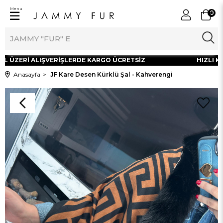
Menu
0
L ÜZERİ ALIŞVERİŞLERDE KARGO ÜCRETSİZ
HIZLI KA
Anasayfa
JF Kare Desen Kürklü Şal - Kahverengi