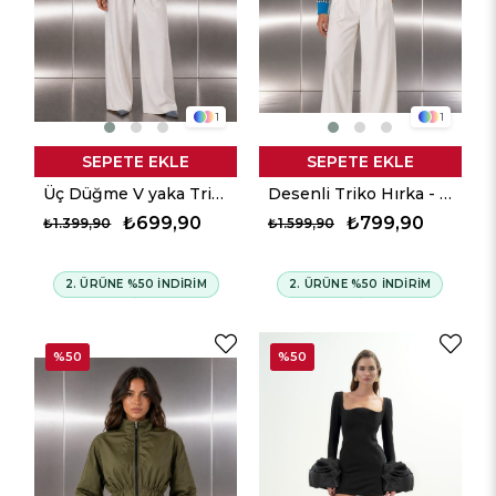
1
1
SEPETE EKLE
SEPETE EKLE
Üç Düğme V yaka Triko Hırka - Mavi
Desenli Triko Hırka - Mavi
₺699,90
₺799,90
₺1.399,90
₺1.599,90
2. ÜRÜNE %50 İNDİRİM
2. ÜRÜNE %50 İNDİRİM
%50
%50