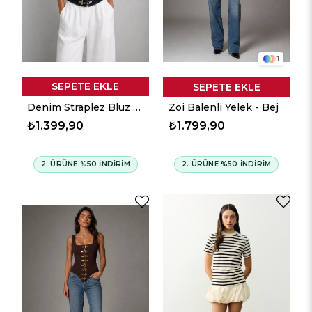
1
SEPETE EKLE
SEPETE EKLE
Denim Straplez Bluz - Lacivert
Zoi Balenli Yelek - Bej
₺1.399,90
₺1.799,90
2. ÜRÜNE %50 İNDİRİM
2. ÜRÜNE %50 İNDİRİM