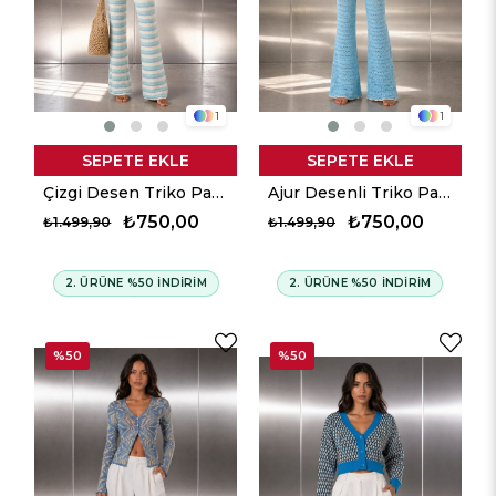
1
1
SEPETE EKLE
SEPETE EKLE
Çizgi Desen Triko Pantalon - Aqua
Ajur Desenli Triko Pantalon - Aqua
₺750,00
₺750,00
₺1.499,90
₺1.499,90
2. ÜRÜNE %50 İNDİRİM
2. ÜRÜNE %50 İNDİRİM
%50
%50