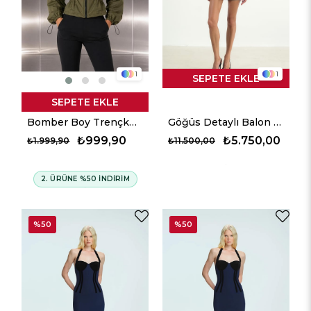
1
1
SEPETE EKLE
SEPETE EKLE
Bomber Boy Trençkot - Haki
Göğüs Detaylı Balon Kollu Mini Elbise - Siyah
₺999,90
₺5.750,00
₺1.999,90
₺11.500,00
2. ÜRÜNE %50 İNDİRİM
%50
%50