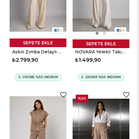
1
4
SEPETE EKLE
SEPETE EKLE
Askılı Zımba Detaylı Takım - Bej
NOVARA Yelekli Takım - Ekru
₺2.799,90
₺1.499,90
2. ÜRÜNE %50 İNDİRİM
2. ÜRÜNE %50 İNDİRİM
%50