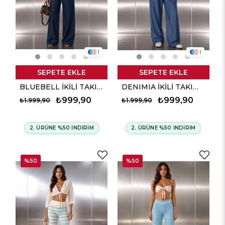
1
1
SEPETE EKLE
SEPETE EKLE
BLUEBELL İKİLİ TAKIM - Denim Mavi
DENIMIA İKİLİ TAKIM - Denim Mavi
₺999,90
₺999,90
₺1.999,90
₺1.999,90
2. ÜRÜNE %50 İNDİRİM
2. ÜRÜNE %50 İNDİRİM
%50
%50