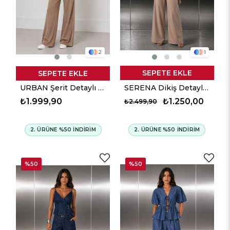
2
1
SEPETE EKLE
SEPETE EKLE
URBAN Şerit Detaylı Takım - Kahverengi
SERENA Dikiş Detaylı Yüksek Bel Pantolon - Bej
₺1.999,90
₺1.250,00
₺2.499,90
2. ÜRÜNE %50 İNDİRİM
2. ÜRÜNE %50 İNDİRİM
%50
%50