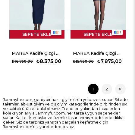
1
1
SEPETE EKLE
SEPETE EKLE
MAREA Kadife Çizgi Detaylı Midi Elbise - Lacivert
MAREA Kadife Çizgi Detaylı Mini Elbise - Lacivert
₺8.375,00
₺7.875,00
₺16.750,00
₺15.750,00
1
2
>
Jammyfur.com, geniş bir hazır giyim ürün yelpazesi sunar. Sitede,
takımlar, alt-üst giyim ve dış giyim kategorilerinde birbirinden şık
ve kaliteli ürünler bulabilirsiniz. Trendleri yakından takip eden
koleksiyonlarıyla Jammyfur.com, her tarza uygun seçenekler
sunar. Kaliteli kumaşlar ve özenle tasarlanmış modellerle dikkat
çeker. Siz de tarzınızı yansıtan parçaları keşfetmek için
Jammyfur.com'u ziyaret edebilirsiniz.