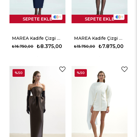
1
1
SEPETE EKLE
SEPETE EKLE
MAREA Kadife Çizgi Detaylı Midi Elbise - Lacivert
MAREA Kadife Çizgi Detaylı Mini Elbise - Lacivert
₺8.375,00
₺7.875,00
₺16.750,00
₺15.750,00
%50
%50