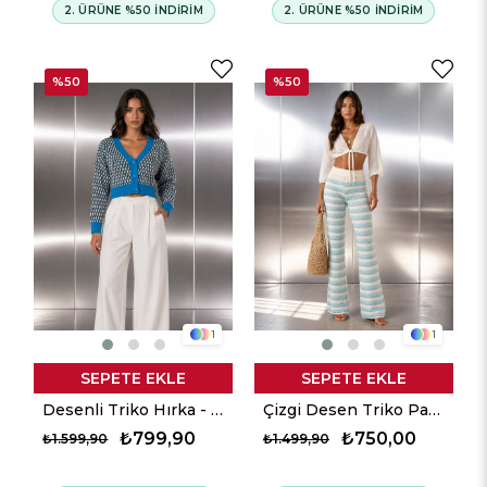
2. ÜRÜNE %50 İNDİRİM
2. ÜRÜNE %50 İNDİRİM
%50
%50
1
1
SEPETE EKLE
SEPETE EKLE
Desenli Triko Hırka - Mavi
Çizgi Desen Triko Pantalon - Aqua
₺799,90
₺750,00
₺1.599,90
₺1.499,90