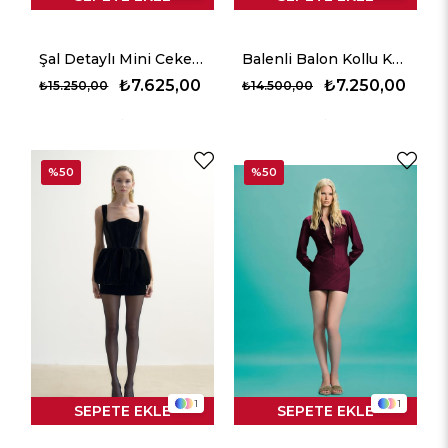
Şal Detaylı Mini Ceket Elbise - Siyah
Balenli Balon Kollu Kadife Mini Elbise - Siyah
₺7.625,00
₺7.250,00
₺15.250,00
₺14.500,00
%50
%50
1
1
SEPETE EKLE
SEPETE EKLE