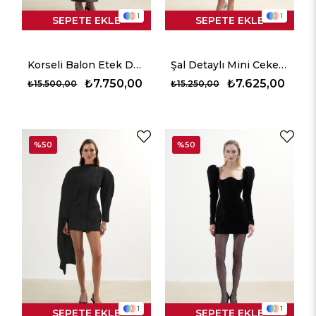
1
1
SEPETE EKLE
SEPETE EKLE
Korseli Balon Etek Detaylı Midi Elbise - Kahverengi
Şal Detaylı Mini Ceket Elbise - Kırık Beyaz
₺7.750,00
₺7.625,00
₺15.500,00
₺15.250,00
%50
%50
1
1
SEPETE EKLE
SEPETE EKLE