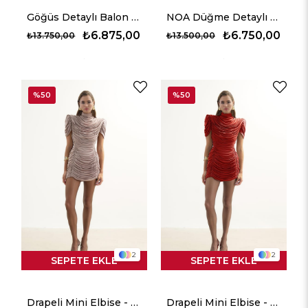
Göğüs Detaylı Balon Etekli Mini Elbise - Siyah
NOA Düğme Detaylı Gömlek Elbise - Bordo
₺6.875,00
₺6.750,00
₺13.750,00
₺13.500,00
%50
%50
2
2
SEPETE EKLE
SEPETE EKLE
Drapeli Mini Elbise - Bej
Drapeli Mini Elbise - Kırmızı