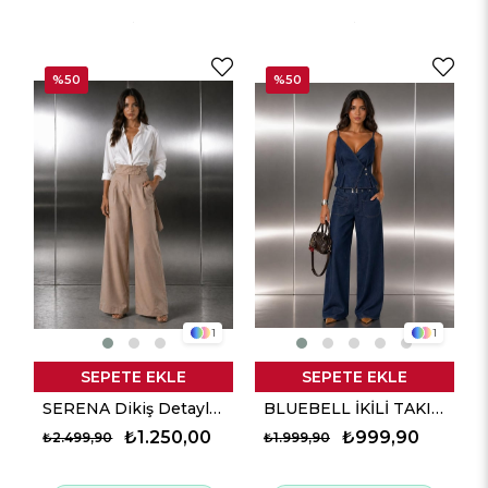
%50
%50
1
1
SEPETE EKLE
SEPETE EKLE
SERENA Dikiş Detaylı Yüksek Bel Pantolon - Bej
BLUEBELL İKİLİ TAKIM - Denim Mavi
₺1.250,00
₺999,90
₺2.499,90
₺1.999,90