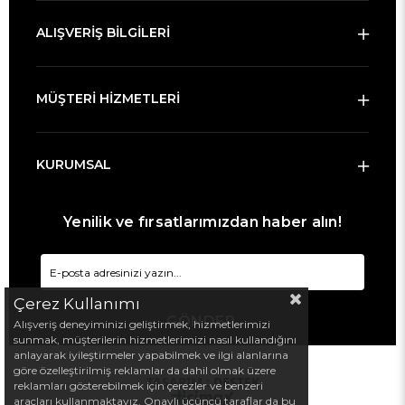
ALIŞVERİŞ BİLGİLERİ
MÜŞTERİ HİZMETLERİ
KURUMSAL
Yenilik ve fırsatlarımızdan haber alın!
Çerez Kullanımı
GÖNDER
Alışveriş deneyiminizi geliştirmek, hizmetlerimizi
sunmak, müşterilerin hizmetlerimizi nasıl kullandığını
anlayarak iyileştirmeler yapabilmek ve ilgi alanlarına
göre özelleştirilmiş reklamlar da dahil olmak üzere
TASARIM :
DESTEK
reklamları gösterebilmek için çerezler ve benzeri
araçları kullanmaktayız. Onaylı üçüncü taraflar da bu