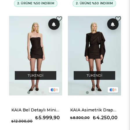
2. ÜRÜNE %50 İNDİRİM
2. ÜRÜNE %50 İNDİRİM
TÜKENDI
TÜKENDI
1
1
KAIA Bel Detaylı Mini Elbise - Kahverengi
KAIA Asimetrik Drapeli Detaylı Ceket - Kahverengi
₺5.999,90
₺4.250,00
₺8.500,00
₺12.000,00