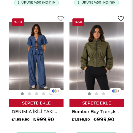
2. ÜRÜNE %50 İNDİRİM
2. ÜRÜNE %50 İNDİRİM
%50
%50
1
1
SEPETE EKLE
SEPETE EKLE
DENIMIA İKİLİ TAKIM - Denim Mavi
Bomber Boy Trençkot - Haki
₺999,90
₺999,90
₺1.999,90
₺1.999,90