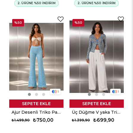
2. ÜRÜNE %50 İNDİRİM
2. ÜRÜNE %50 İNDİRİM
%50
%50
1
1
SEPETE EKLE
SEPETE EKLE
Ajur Desenli Triko Pantalon - Aqua
Üç Düğme V yaka Triko Hırka - Mavi
₺750,00
₺699,90
₺1.499,90
₺1.399,90