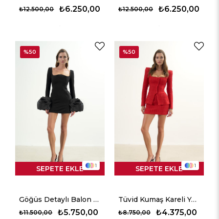
₺6.250,00
₺6.250,00
₺12.500,00
₺12.500,00
%50
%50
1
1
SEPETE EKLE
SEPETE EKLE
Göğüs Detaylı Balon Kollu Mini Elbise - Siyah
Tüvid Kumaş Kareli Yaka Ceket - Kırmızı
₺5.750,00
₺4.375,00
₺11.500,00
₺8.750,00