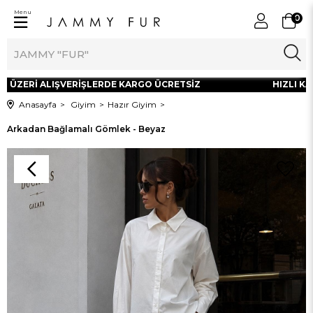
Menu
0
L ÜZERİ ALIŞVERİŞLERDE KARGO ÜCRETSİZ
HIZLI KA
Anasayfa
Giyim
Hazır Giyim
Arkadan Bağlamalı Gömlek - Beyaz