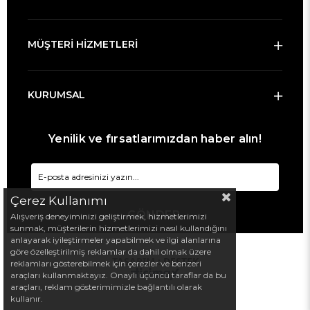
MÜŞTERİ HİZMETLERİ
KURUMSAL
Yenilik ve fırsatlarımızdan haber alın!
Çerez Kullanımı
GÖNDER
Alışveriş deneyiminizi geliştirmek, hizmetlerimizi
sunmak, müşterilerin hizmetlerimizi nasıl kullandığını
anlayarak iyileştirmeler yapabilmek ve ilgi alanlarına
göre özelleştirilmiş reklamlar da dahil olmak üzere
TASARIM :
DESTEK
reklamları gösterebilmek için çerezler ve benzeri
araçları kullanmaktayız. Onaylı üçüncü taraflar da bu
araçları, reklam gösterimimizle bağlantılı olarak
kullanır.