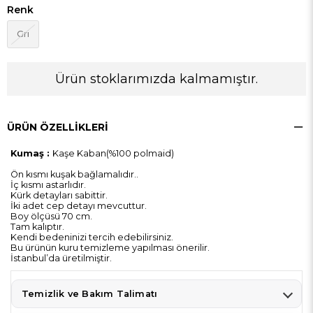
Renk
Gri
Ürün stoklarımızda kalmamıştır.
ÜRÜN ÖZELLIKLERI
Kumaş :
Kaşe Kaban(%100 polmaid)
Ön kısmı kuşak bağlamalıdır..
İç kısmı astarlıdır.
Kürk detayları sabittir.
İki adet cep detayı mevcuttur.
Boy ölçüsü 70 cm.
Tam kalıptır.
Kendi bedeninizi tercih edebilirsiniz.
Bu ürünün kuru temizleme yapılması önerilir.
İstanbul’da üretilmiştir.
Temizlik ve Bakım Talimatı