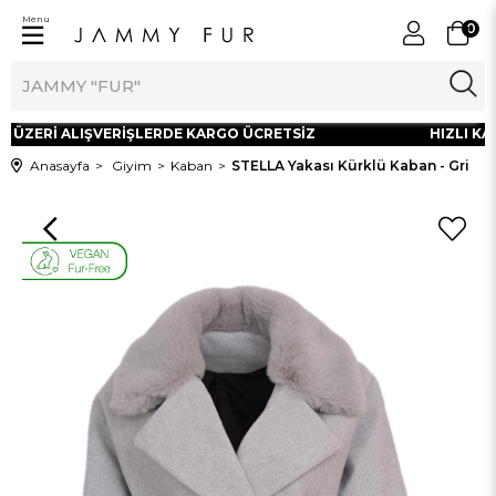
Menu
0
L ÜZERİ ALIŞVERİŞLERDE KARGO ÜCRETSİZ
HIZLI KAR
Anasayfa
Giyim
Kaban
STELLA Yakası Kürklü Kaban - Gri