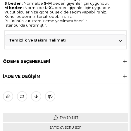
S beden:
Normalde
S–M
beden giyenler için uygundur.
M beden:
Normalde
L–XL
beden giyenler için uygundur.
Vücut ölçülerinize göre bu şekilde seçim yapabilirsiniz.
Kendi bedeninizi tercih edebilirsiniz.
Bu ürünün kuru temizleme yapılması önerilir.
İstanbul’da üretilmiştir.
Temizlik ve Bakım Talimatı
ÖDEME SEÇENEKLERI
İADE VE DEĞİŞİM
TAVSIYE ET
SATICIYA SORU SOR