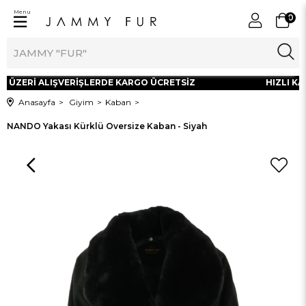
Menu
0
L ÜZERİ ALIŞVERİŞLERDE KARGO ÜCRETSİZ
HIZLI KAR
Anasayfa
Giyim
Kaban
NANDO Yakası Kürklü Oversize Kaban - Siyah