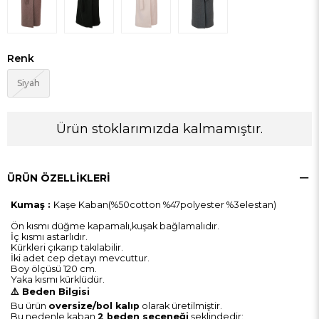
Renk
Siyah
Ürün stoklarımızda kalmamıştır.
ÜRÜN ÖZELLIKLERI
Kumaş :
Kaşe Kaban(%50cotton %47polyester %3elestan)
Ön kısmı düğme kapamalı,kuşak bağlamalıdır.
İç kısmı astarlıdır.
Kürkleri çıkarıp takılabilir.
İki adet cep detayı mevcuttur.
Boy ölçüsü 120 cm.
Yaka kısmı kürklüdür.
⚠️ Beden Bilgisi
Bu ürün
oversize/bol kalıp
olarak üretilmiştir.
Bu nedenle kaban
2 beden seçeneği
şeklindedir: