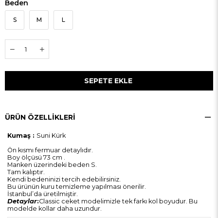
Beden
S
M
L
ÜRÜN ÖZELLIKLERI
Kumaş :
Suni Kürk
Ön kısmı fermuar detaylıdır.
Boy ölçüsü 73 cm .
Manken üzerindeki beden S.
Tam kalıptır.
Kendi bedeninizi tercih edebilirsiniz.
Bu ürünün kuru temizleme yapılması önerilir.
İstanbul’da üretilmiştir.
Detaylar
:
Classic ceket modelimizle tek farkı kol boyudur. Bu
modelde kollar daha uzundur.