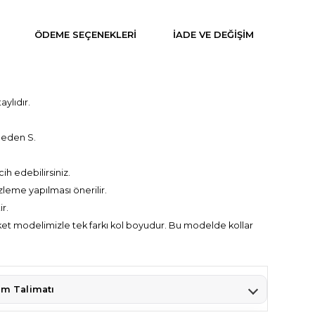
ÖDEME SEÇENEKLERI
İADE VE DEĞİŞİM
ylıdır.
beden S.
ih edebilirsiniz.
leme yapılması önerilir.
ir.
ket modelimizle tek farkı kol boyudur. Bu modelde kollar
ım Talimatı