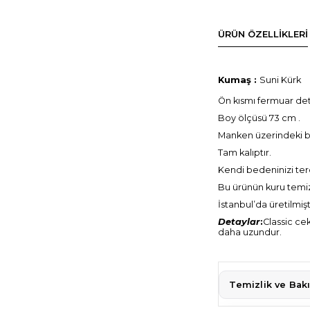
ÜRÜN ÖZELLIKLERI
Kumaş :
Suni Kürk
Ön kısmı fermuar deta
Boy ölçüsü 73 cm .
Manken üzerindeki 
Tam kalıptır.
Kendi bedeninizi terc
Bu ürünün kuru temiz
İstanbul’da üretilmişt
Detaylar
:
Classic ce
daha uzundur.
Temizlik ve Bak