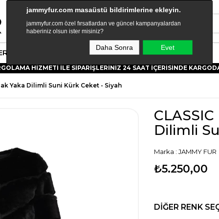
jammyfur.com masaüstü bildirimlerine ekleyin.
jammyfur.com özel fırsatlardan ve güncel kampanyalardan
haberiniz olsun ister misiniz?
Daha Sonra
Evet
ER
KOLEKSIYONLAR
JAMMY WORLD
OLAMA HİZMETİ İLE SİPARİŞLERİNİZ 24 SAAT İÇERİSİNDE KARGODA!
k Yaka Dilimli Suni Kürk Ceket - Siyah
CLASSIC 
Dilimli S
Marka
:
JAMMY FUR
₺5.250,00
DIĞER RENK SE