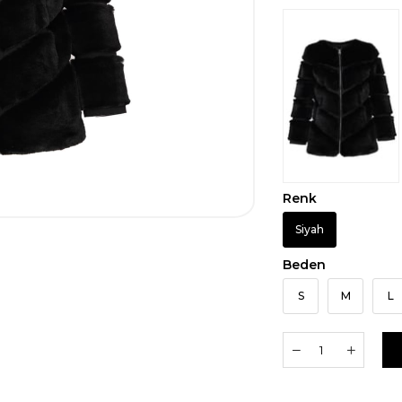
Renk
Siyah
Beden
S
M
L