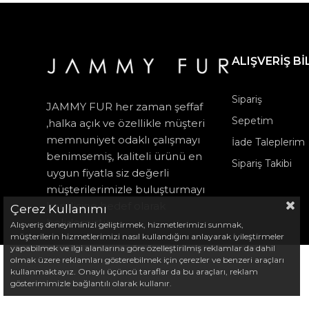
ALIŞVERİŞ Bİ
Sipariş
JAMMY FUR her zaman şeffaf
Sepetim
,halka açık ve özellikle müşteri
memnuniyet odaklı çalışmayı
İade Taleplerim
benimsemiş, kaliteli ürünü en
Sipariş Takibi
uygun fiyatla siz değerli
müşterilerimizle buluşturmayı
kendisine hedef olarak
Çerez Kullanımı
belirlemiştir.
Alışveriş deneyiminizi geliştirmek, hizmetlerimizi sunmak,
müşterilerin hizmetlerimizi nasıl kullandığını anlayarak iyileştirmeler
yapabilmek ve ilgi alanlarına göre özelleştirilmiş reklamlar da dahil
olmak üzere reklamları gösterebilmek için çerezler ve benzeri araçları
kullanmaktayız. Onaylı üçüncü taraflar da bu araçları, reklam
gösterimimizle bağlantılı olarak kullanır.