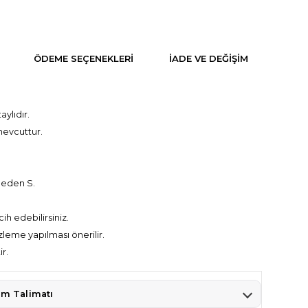
ÖDEME SEÇENEKLERI
İADE VE DEĞİŞİM
ylıdır.
mevcuttur.
beden S.
ih edebilirsiniz.
leme yapılması önerilir.
ir.
ım Talimatı