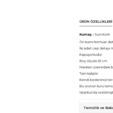
ÜRÜN ÖZELLIKLERI
Kumaş :
Suni Kürk
Ön kısmı fermuar deta
İki adet cep detayı 
Kapüşonludur.
Boy ölçüsü 61 cm.
Manken üzerindeki 
Tam kalıptır.
Kendi bedeninizi terc
Bu ürünün kuru temiz
İstanbul’da üretilmişt
Temizlik ve Bak