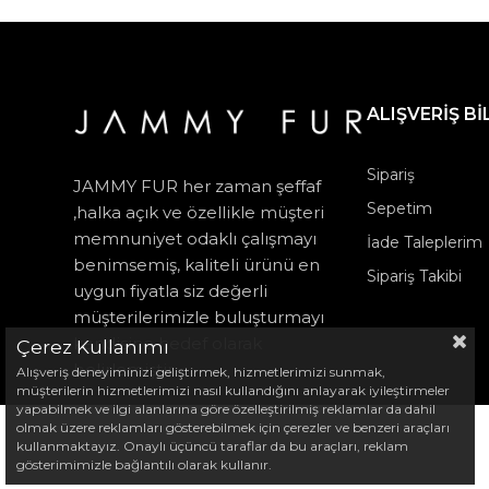
ALIŞVERİŞ Bİ
Sipariş
JAMMY FUR her zaman şeffaf
Sepetim
,halka açık ve özellikle müşteri
memnuniyet odaklı çalışmayı
İade Taleplerim
benimsemiş, kaliteli ürünü en
Sipariş Takibi
uygun fiyatla siz değerli
müşterilerimizle buluşturmayı
kendisine hedef olarak
Çerez Kullanımı
belirlemiştir.
Alışveriş deneyiminizi geliştirmek, hizmetlerimizi sunmak,
müşterilerin hizmetlerimizi nasıl kullandığını anlayarak iyileştirmeler
yapabilmek ve ilgi alanlarına göre özelleştirilmiş reklamlar da dahil
olmak üzere reklamları gösterebilmek için çerezler ve benzeri araçları
kullanmaktayız. Onaylı üçüncü taraflar da bu araçları, reklam
gösterimimizle bağlantılı olarak kullanır.