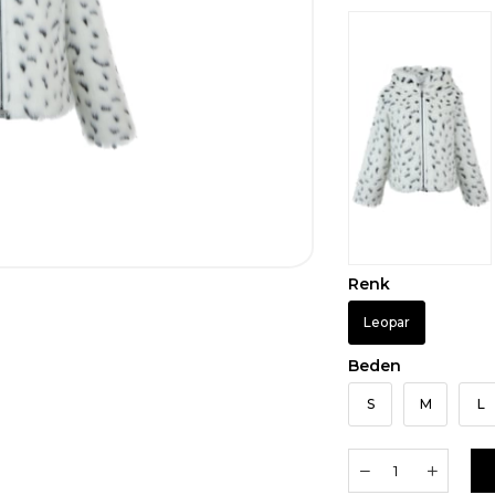
Renk
Leopar
Beden
S
M
L