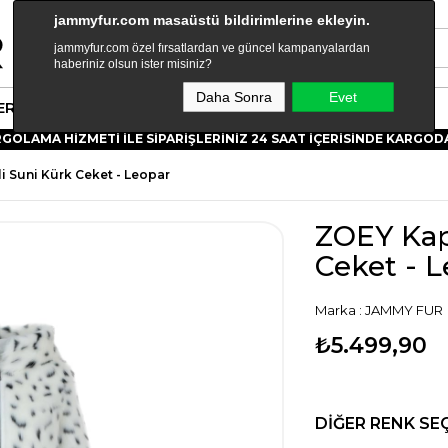
jammyfur.com masaüstü bildirimlerine ekleyin.
jammyfur.com özel fırsatlardan ve güncel kampanyalardan
haberiniz olsun ister misiniz?
Daha Sonra
Evet
ER
KOLEKSIYONLAR
JAMMY WORLD
OLAMA HİZMETİ İLE SİPARİŞLERİNİZ 24 SAAT İÇERİSİNDE KARGODA!
 Suni Kürk Ceket - Leopar
ZOEY Kap
Ceket - 
Marka
:
JAMMY FUR
₺5.499,90
DIĞER RENK SE