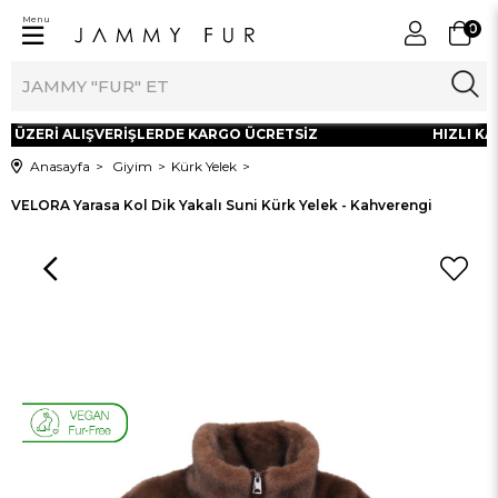
Menu
0
L ÜZERİ ALIŞVERİŞLERDE KARGO ÜCRETSİZ
HIZLI KAR
Anasayfa
Giyim
Kürk Yelek
VELORA Yarasa Kol Dik Yakalı Suni Kürk Yelek - Kahverengi