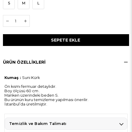
S
M
L
ÜRÜN ÖZELLIKLERI
Kumaş :
Suni Kürk
Ön kısmı fermuar detaylıdır.
Boy ölçüsü 60 cm .
Manken üzerindeki beden S.
Bu ürünün kuru temizleme yapılması önerilir.
İstanbul’da üretilmiştir.
Temizlik ve Bakım Talimatı