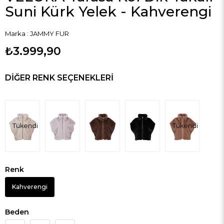
Suni Kürk Yelek - Kahverengi
Marka
:
JAMMY FUR
₺3.999,90
DIĞER RENK SEÇENEKLERI
Tükendi
Tükendi
Renk
Kahverengi
Beden