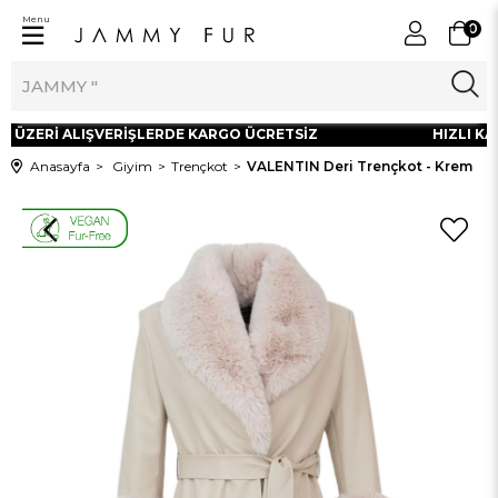
Menu
0
L ÜZERİ ALIŞVERİŞLERDE KARGO ÜCRETSİZ
HIZLI KAR
Anasayfa
Giyim
Trençkot
VALENTIN Deri Trençkot - Krem