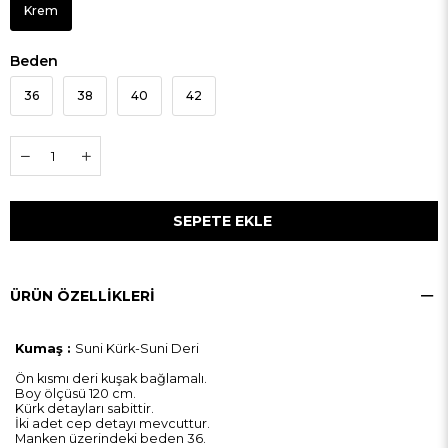
Krem
Beden
36
38
40
42
ÜRÜN ÖZELLIKLERI
Kumaş :
Suni Kürk-Suni Deri
Ön kısmı deri kuşak bağlamalı.
Boy ölçüsü 120 cm.
Kürk detayları sabittir.
İki adet cep detayı mevcuttur.
Manken üzerindeki beden 36.