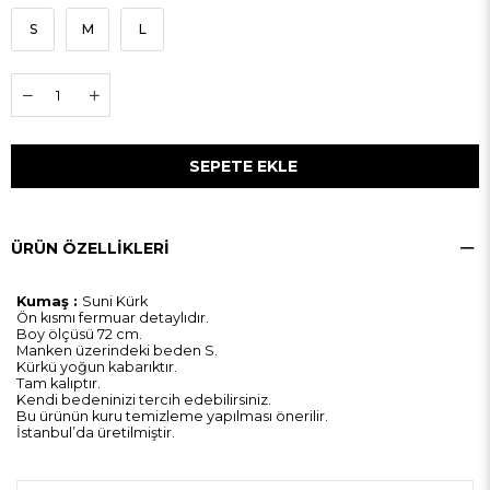
S
M
L
ÜRÜN ÖZELLIKLERI
Kumaş :
Suni Kürk
Ön kısmı fermuar detaylıdır.
Boy ölçüsü 72 cm.
Manken üzerindeki beden S.
Kürkü yoğun kabarıktır.
Tam kalıptır.
Kendi bedeninizi tercih edebilirsiniz.
Bu ürünün kuru temizleme yapılması önerilir.
İstanbul’da üretilmiştir.