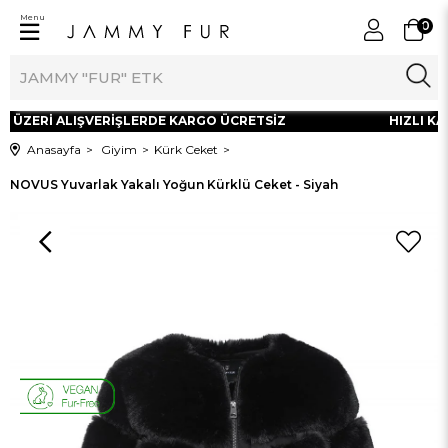
Menu
0
L ÜZERİ ALIŞVERİŞLERDE KARGO ÜCRETSİZ
HIZLI KAR
Anasayfa
Giyim
Kürk Ceket
NOVUS Yuvarlak Yakalı Yoğun Kürklü Ceket - Siyah