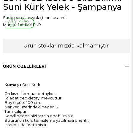
Suni Kürk Yelek - Şampanya
Sade parçaları şıklaştıran tasarım!
Marka
:
JAMMY FUR
Ürün stoklarımızda kalmamıştır.
ÜRÜN ÖZELLIKLERI
Kumaş :
Suni Kürk
Ön kısmı fermuar detaylıdır.
İki adet cep detayı mevcuttur.
Boy ölçüsü 100 cm.
Manken üzerindeki beden S.
Tam kalıptır.
Kendi bedeninizi tercih edebilirsiniz.
Bu ürünün kuru temizleme yapılması önerilir.
İstanbul’da üretilmiştir.