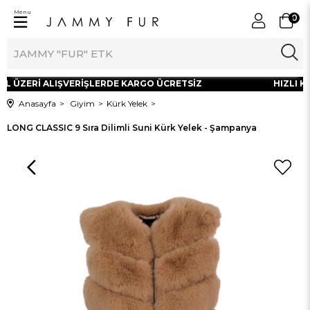
Menu
0
TL ÜZERİ ALIŞVERİŞLERDE KARGO ÜCRETSİZ
HIZLI KA
Anasayfa
Giyim
Kürk Yelek
LONG CLASSIC 9 Sıra Dilimli Suni Kürk Yelek - Şampanya