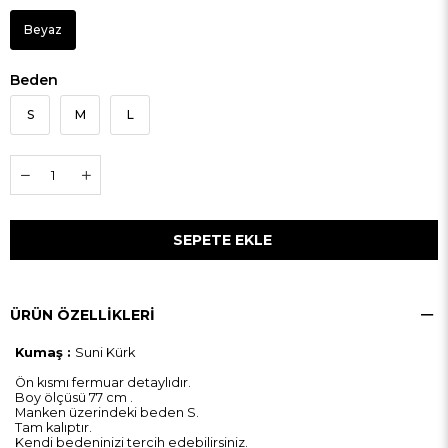
Beyaz
Beden
S
M
L
ÜRÜN ÖZELLIKLERI
Kumaş :
Suni Kürk
Ön kısmı fermuar detaylıdır.
Boy ölçüsü 77 cm .
Manken üzerindeki beden S.
Tam kalıptır.
Kendi bedeninizi tercih edebilirsiniz.