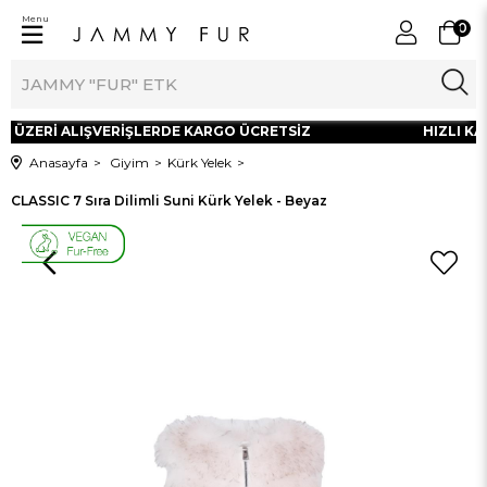
Menu
0
L ÜZERİ ALIŞVERİŞLERDE KARGO ÜCRETSİZ
HIZLI KAR
Anasayfa
Giyim
Kürk Yelek
CLASSIC 7 Sıra Dilimli Suni Kürk Yelek - Beyaz